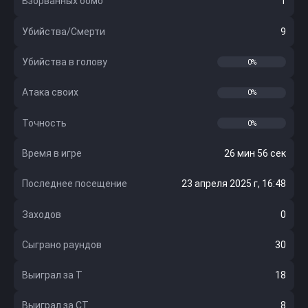
Взорванных бомб
1
Убийства/Смерти
9
Убийства в голову
0%
Атака своих
0%
Точность
0%
Время в игре
26 мин 56 сек
Последнее посещение
23 апреля 2025 г, 16:48
Заходов
0
Сыграно раундов
30
Выиграл за Т
18
Выиграл за CT
8