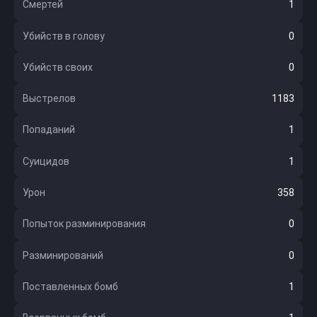
Смертей
1
Убийств в голову
0
Убийств своих
0
Выстрелов
1183
Попаданий
1
Суицидов
1
Урон
358
Попыток разминирования
0
Разминирований
0
Поставленных бомб
1