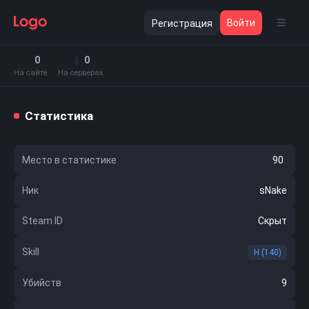
Войти
Регистрация
0
0
На сайте
На серверах
Статистика
Место в статистике
90
Ник
sNake
Steam ID
Скрыт
Skill
H (140)
Убийств
9