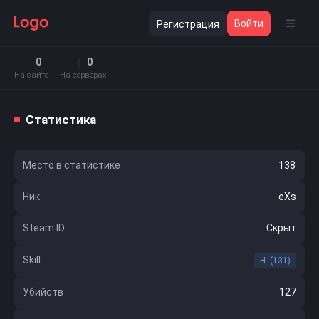
Войти
Регистрация
0
0
На сайте
На серверах
Статистика
Место в статистике
138
Ник
eXs
Steam ID
Скрыт
Skill
H- (131)
Убийств
127