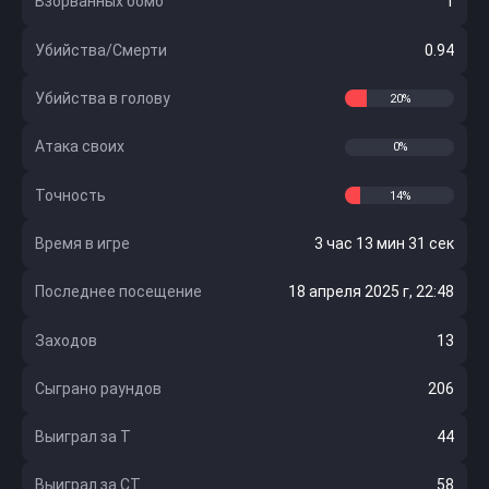
Взорванных бомб
1
Убийства/Смерти
0.94
Убийства в голову
20%
Атака своих
0%
Точность
14%
Время в игре
3 час 13 мин 31 сек
Последнее посещение
18 апреля 2025 г, 22:48
Заходов
13
Сыграно раундов
206
Выиграл за Т
44
Выиграл за CT
58