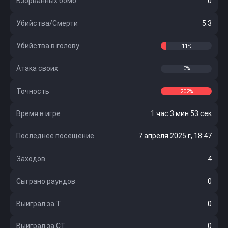
Взорванных бомб
0
Убийства/Смерти
5.3
Убийства в голову
11%
Атака своих
0%
Точность
202%
Время в игре
1 час 3 мин 53 сек
Последнее посещение
7 апреля 2025 г, 18:47
Заходов
4
Сыграно раундов
0
Выиграл за Т
0
Выиграл за CT
0