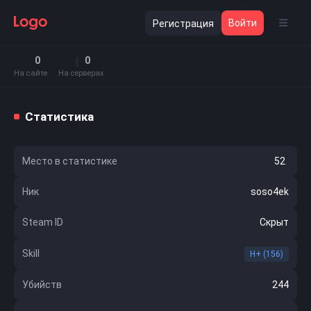
Войти
Регистрация
0
0
На сайте
На серверах
Статистика
Место в статистике
52
Ник
soso4ek
Steam ID
Скрыт
Skill
H+ (156)
Убийств
244