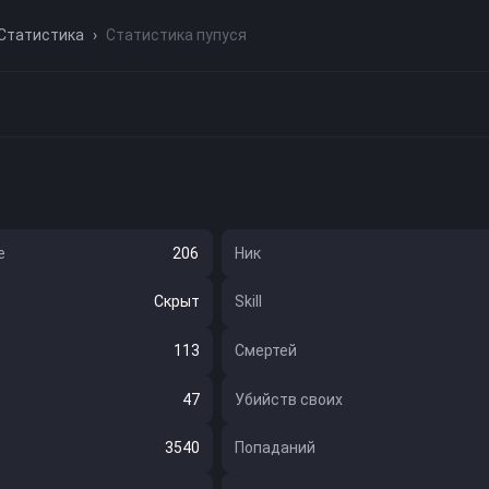
Статистика
›
Статистика пупуся
е
Ник
206
Скрыт
Skill
113
Смертей
47
Убийств своих
3540
Попаданий