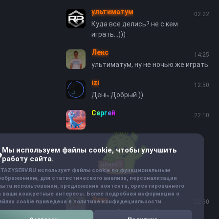
ультиматум
02:22
Куда все делись? не с кем
играть...)))
Лекс
14:25
ультиматум, ну не ночью же играть
izi
12:50
День Добрый ))
Сергей
22:10
Мы используем файлы cookie, чтобы улучшить
работу сайта.
XTAZYSERV.RU использует файлы cookie по функциональным
оображениям, для статистического анализа, персонализации
пыта использовании, предложения контента, ориентированного
а ваши конкретные интересы. Более подробная информация о
Лекс
22:30
айлах cookie приведена в политике конфидециальности
а что кейсы убрали?