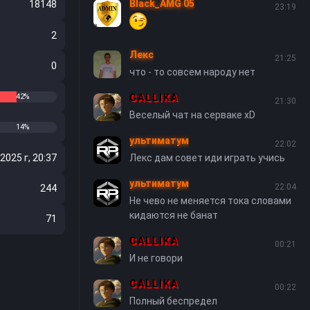
Black_AMG 05
18148
23:19
2
Лекс
21:25
0
что - то совсем народу нет
CALLIKA
42%
21:30
Веселый чат на серваке xD
14%
ультиматум
22:02
2025 г, 20:37
Лекс дам совет иди играть учись
ультиматум
22:04
244
Не чево не меняется тока словами
кидаются не банат
71
CALLIKA
00:21
И не говори
CALLIKA
00:22
Полный беспредел