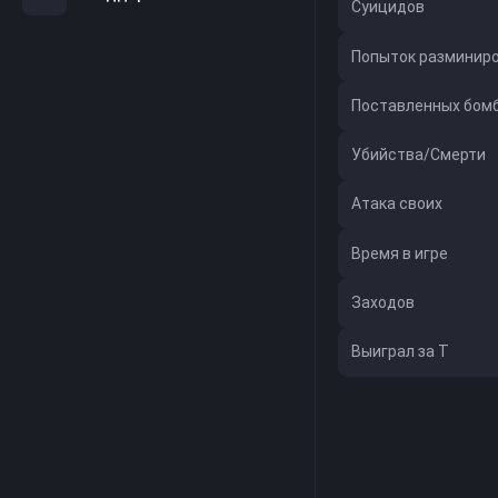
Суицидов
Попыток разминир
Поставленных бом
Убийства/Смерти
Атака своих
Время в игре
Заходов
Выиграл за Т