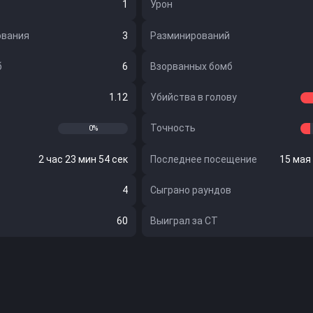
1
Урон
ования
3
Разминирований
б
6
Взорванных бомб
1.12
Убийства в голову
Точность
0%
2 час 23 мин 54 сек
Последнее посещение
15 мая 
4
Сыграно раундов
60
Выиграл за CT