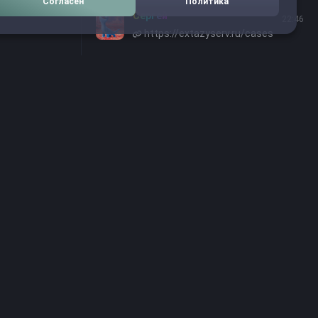
Согласен
Политика
Сергей
22:46
https://extazyserv.ru/cases
я
е персональных
онфиденциальности
екта
rike. На наших
водством отзывчивой