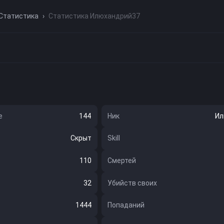
Статистика
›
Статистика Илюхандрий37
е
Ник
Ил
144
Скрыт
Skill
110
Смертей
32
Убийств своих
1444
Попаданий