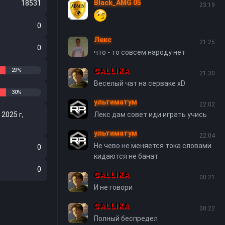
Black_AMG 05
18531
23:19
0
Лекс
21:25
0
что - то совсем народу нет
CALLIKA
29%
21:30
Веселый чат на серваке xD
30%
ультиматум
22:02
2025 г,
Лекс дам совет иди играть учись
ультиматум
22:04
Не чево не меняется тока словами
0
кидаются не банат
0
CALLIKA
00:21
И не говори
CALLIKA
00:22
Полный беспредел