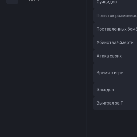
Суицидов
Попыток разминир
Поставленных бом
Убийства/Смерти
Атака своих
Время в игре
Заходов
Выиграл за Т