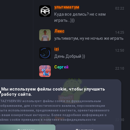
ультиматум
02:22
Куда все делись? не с кем
играть...)))
Лекс
14:25
ультиматум, ну не ночью же играть
izi
12:50
День Добрый ))
Сергей
22:10
Мы используем файлы cookie, чтобы улучшить
работу сайта.
XTAZYSERV.RU использует файлы cookie по функциональным
оображениям, для статистического анализа, персонализации
пыта использовании, предложения контента, ориентированного
а ваши конкретные интересы. Более подробная информация о
Лекс
22:30
айлах cookie приведена в политике конфидециальности
а что кейсы убрали?