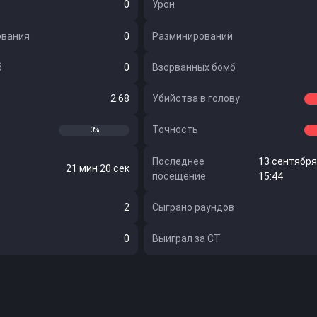
0
Урон
ования
0
Разминирований
б
0
Взорванных бомб
2.68
Убийства в голову
Точность
0%
Последнее
13 сентября 
21 мин 20 сек
посещение
15:44
2
Сыграно раундов
0
Выиграл за CT