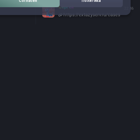
Согласен
Политика
Сергей
22:46
https://extazyserv.ru/cases
я
е персональных
онфиденциальности
екта
rike. На наших
водством отзывчивой