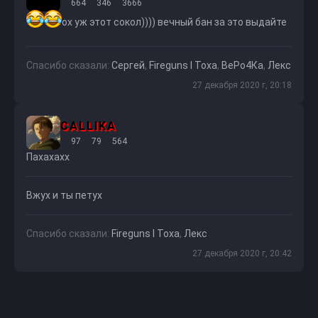
664
346
3666
ох уж этот сокол)))) вечный бан за это выдайте
Спасибо сказали:
Сергей
,
Fireguns l Toxa
,
ВеРо4Ка
,
Лекс
27 декабря 2020 г, 20:18
CALLIKA
97
79
564
Пахахахх
Вжух и ты петух
Спасибо сказали:
Fireguns l Toxa
,
Лекс
27 декабря 2020 г, 20:42