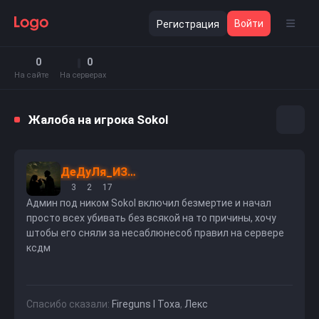
Войти
Регистрация
0
0
На сайте
На серверах
Жалоба на игрока Sokol
ДеДуЛя_ИЗ_FBI
3
2
17
Админ под ником Sokol включил безмертие и начал
просто всех убивать без всякой на то причины, хочу
штобы его сняли за несаблюнесоб правил на сервере
ксдм
Спасибо сказали:
Fireguns l Toxa
,
Лекс